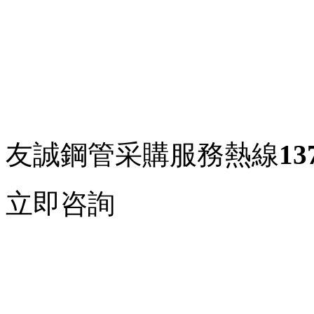
加強級3PE防腐無縫鋼管
應用領域：
燃氣管道工程
友誠鋼管采購服務熱線
13
連接方式：
承插口連接
立即咨詢